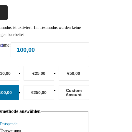
modus ist aktiviert. Im Testmodus werden keine
gen bearbeitet.
umme:
kt
10,00
€25,00
€50,00
Custom
100,00
€250,00
Amount
smethode auswählen
Testspende
Überweisung