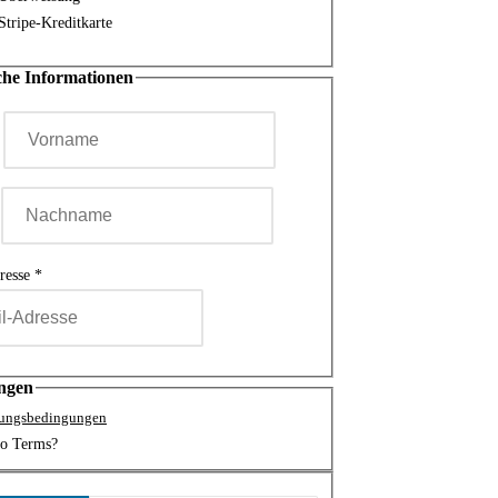
Stripe-Kreditkarte
che Informationen
e
resse
*
ngen
zungsbedingungen
to Terms?