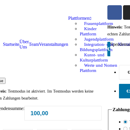
Plattformen
Frauenplattform
Hinweis:
Test
Kinder
Plattform
echten Zahlun
Jugendplattform
Über
Startseite
Team
Veranstaltungen
Spendens
Konta
Integration- und
Uns
€
Bildungsplattform
Kunst- und
Kulturplattform
Werte und Nomen
Plattform
€
se
€
eis:
Testmodus ist aktiviert. Im Testmodus werden keine
n Zahlungen bearbeitet.
endensumme:
Zahlung