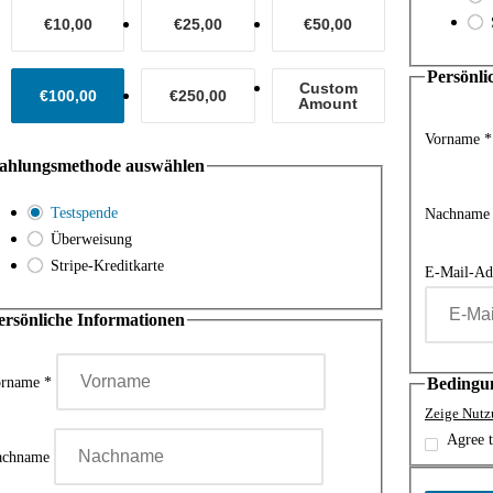
€10,00
€25,00
€50,00
Persönli
Custom
€100,00
€250,00
Amount
Vorname
*
ahlungsmethode auswählen
Testspende
Nachnam
Überweisung
Stripe-Kreditkarte
E-Mail-Ad
ersönliche Informationen
orname
*
Bedingu
Zeige Nut
Agree 
achname