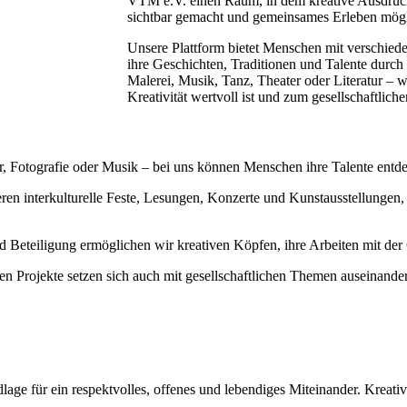
VTM e.V. einen Raum, in dem kreative Ausdrucks
sichtbar gemacht und gemeinsames Erleben mögl
Unsere Plattform bietet Menschen mit verschied
ihre Geschichten, Traditionen und Talente durch
Malerei, Musik, Tanz, Theater oder Literatur – 
Kreativität wertvoll ist und zum gesellschaftliche
 Fotografie oder Musik – bei uns können Menschen ihre Talente entd
ren interkulturelle Feste, Lesungen, Konzerte und Kunstausstellungen,
 Beteiligung ermöglichen wir kreativen Köpfen, ihre Arbeiten mit der 
hen Projekte setzen sich auch mit gesellschaftlichen Themen auseinande
lage für ein respektvolles, offenes und lebendiges Miteinander. Kreati