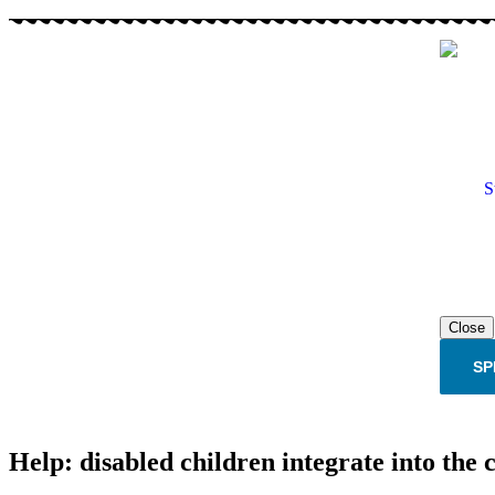
S
Close
SP
Help: disabled children integrate into th