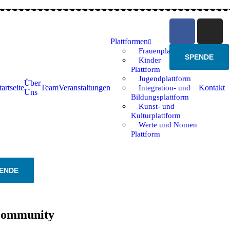
Plattformen
Frauenplattform
SPENDE
Kinder
Plattform
Jugendplattform
Über
tartseite
Team
Veranstaltungen
Kontakt
Integration- und
Uns
Bildungsplattform
Kunst- und
Kulturplattform
Werte und Nomen
Plattform
ENDE
e community