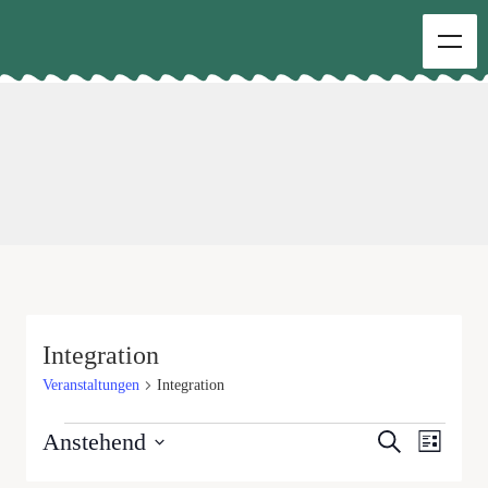
Integration
Veranstaltungen
Integration
Veranst
Veranstalt
Anstehend
Suche
Liste
Ansich
Suche
Datum
Naviga