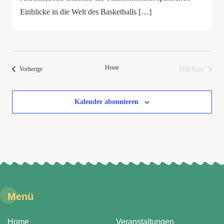
Einblicke in die Welt des Basketballs […]
Heute
Nächste
Veranstaltungen
Vorherige
Veranstal
Kalender abonnieren
Menü
Home
Veranstaltungen